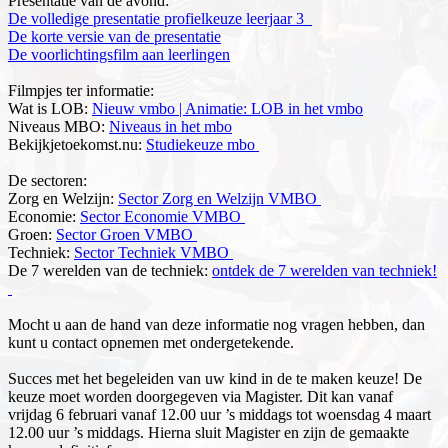
Presentatie van de avond:
De volledige presentatie profielkeuze leerjaar 3
De korte versie van de presentatie
De voorlichtingsfilm aan leerlingen
Filmpjes ter informatie:
Wat is LOB:
Nieuw vmbo | Animatie: LOB in het vmbo
Niveaus MBO:
Niveaus in het mbo
Bekijkjetoekomst.nu:
Studiekeuze mbo
De sectoren:
Zorg en Welzijn:
Sector Zorg en Welzijn VMBO
Economie:
Sector Economie VMBO
Groen:
Sector Groen VMBO
Techniek:
Sector Techniek VMBO
De 7 werelden van de techniek:
ontdek de 7 werelden van techniek!
Mocht u aan de hand van deze informatie nog vragen hebben, dan
kunt u contact opnemen met ondergetekende.
Succes met het begeleiden van uw kind in de te maken keuze! De
keuze moet worden doorgegeven via Magister. Dit kan vanaf
vrijdag 6 februari vanaf 12.00 uur ’s middags tot woensdag 4 maart
12.00 uur ’s middags. Hierna sluit Magister en zijn de gemaakte