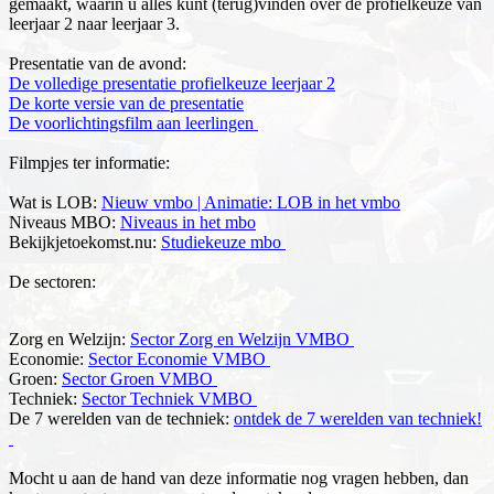
gemaakt, waarin u alles kunt (terug)vinden over de profielkeuze van
leerjaar 2 naar leerjaar 3.
Presentatie van de avond:
De volledige presentatie profielkeuze leerjaar 2
De korte versie van de presentatie
De voorlichtingsfilm aan leerlingen
Filmpjes ter informatie:
Wat is LOB:
Nieuw vmbo | Animatie: LOB in het vmbo
Niveaus MBO:
Niveaus in het mbo
Bekijkjetoekomst.nu:
Studiekeuze mbo
De sectoren:
Zorg en Welzijn:
Sector Zorg en Welzijn VMBO
Economie:
Sector Economie VMBO
Groen:
Sector Groen VMBO
Techniek:
Sector Techniek VMBO
De 7 werelden van de techniek:
ontdek de 7 werelden van techniek!
Mocht u aan de hand van deze informatie nog vragen hebben, dan