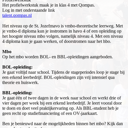
Het profielwerkstuk maak je in klas 4 met Qompas.
Log in met onderstaande link
talent.qompas.nl
Het niveau op de St. Jozefmavo is vmbo-theoretische leerweg. Met
je vmbo-tl diploma kun je instromen in havo 4 of een opleiding op
het hoogste niveau mbo volgen, namelijk niveau 4. Met een niveau
4 diploma kun je gaan werken, of doorstromen naar het hbo.
Mbo
Op het mbo worden BOL- en BBL-opleidingen aangeboden.
BOL-opleiding:
Je gaat voltijd naar school. Tijdens de stageperiodes loop je stage bij
een erkend leerbedrijf. BOL-opleidingen zijn vrij intensief qua
theorie en huiswerk.
BBL-opleiding:
Je gaat één of twee dagen in de week naar school en werkt drie of
vier dagen per week bij een erkend leerbedrijf. Je leert vooral door
te doen en doet veel praktijkervaring op. Als BBL-student heb je
geen recht op studiefinanciering of een OV-jaarkaart.
Ben je benieuwd naar de mogelijkheden binnen het mbo? Kijk dan