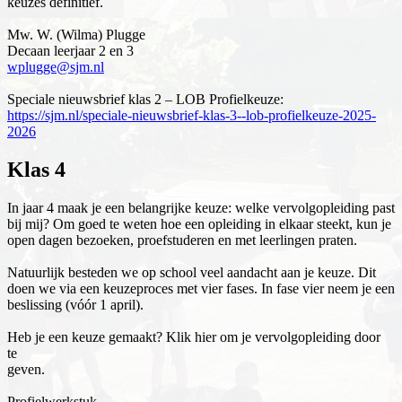
keuzes definitief.
Mw. W. (Wilma) Plugge
Decaan leerjaar 2 en 3
wplugge@sjm.nl
Speciale nieuwsbrief klas 2 – LOB Profielkeuze:
https://sjm.nl/speciale-nieuwsbrief-klas-3--lob-profielkeuze-2025-
2026
Klas 4
In jaar 4 maak je een belangrijke keuze: welke vervolgopleiding past
bij mij? Om goed te weten hoe een opleiding in elkaar steekt, kun je
open dagen bezoeken, proefstuderen en met leerlingen praten.
Natuurlijk besteden we op school veel aandacht aan je keuze. Dit
doen we via een keuzeproces met vier fases. In fase vier neem je een
beslissing (vóór 1 april).
Heb je een keuze gemaakt? Klik hier om je vervolgopleiding door
te
geven.
Profielwerkstuk