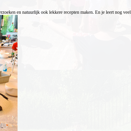
zoeken en natuurlijk ook lekkere recepten maken. En je leert nog veel m