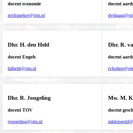
docent economie
docent aard
mvfraneker@sjm.nl
dvdgaag@sj
Dhr. H. den Held
Dhr. R. v
docent Engels
docent aard
hdheld@sjm.nl
rvholten@sjm
Dhr. R. Jongeling
Mw. M. Kl
docent TOV
docent gesch
rjongeling@sjm.nl
mkleingeld@