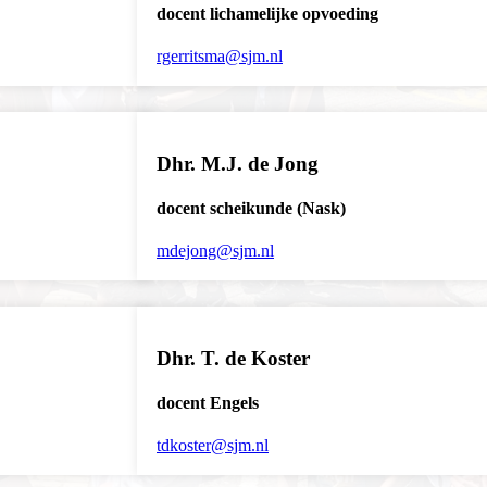
docent lichamelijke opvoeding
rgerritsma@sjm.nl
Dhr. M.J. de Jong
docent scheikunde (Nask)
mdejong@sjm.nl
Dhr. T. de Koster
docent Engels
tdkoster@sjm.nl