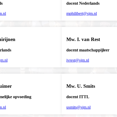
ls
docent Nederlands
m.nl
mphilibert@sjm.nl
uirijnen
Mw. I. van Rest
rlands
docent maatschappijleer
jm.nl
ivrest@sjm.nl
uimer
Mw. U. Smits
amelijke opvoeding
docent ITTL
m.nl
usmits@sjm.nl