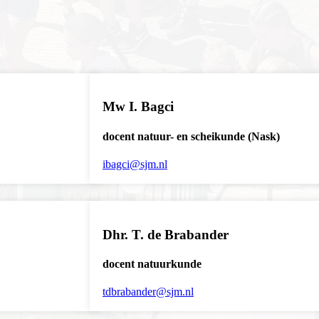
Mw I. Bagci
docent natuur- en scheikunde (Nask)
ibagci@sjm.nl
Dhr. T. de Brabander
docent natuurkunde
tdbrabander@sjm.nl