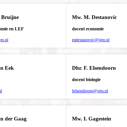
 Bruijne
Mw. M. Destanovic
omie en LEF
docent economie
jm.nl
mdestanovic@sjm.nl
an Eek
Dhr. F. Elsendoorn
docent biologie
l
felsendoorn@sjm.nl
an der Gaag
Mw. I. Gagestein