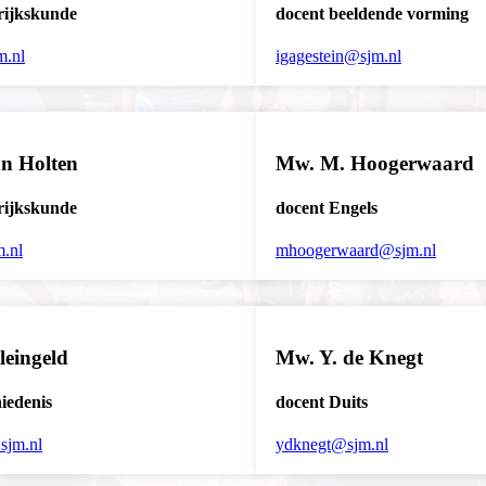
rijkskunde
docent beeldende vorming
m.nl
igagestein@sjm.nl
an Holten
Mw. M. Hoogerwaard
rijkskunde
docent Engels
.nl
mhoogerwaard@sjm.nl
eingeld
Mw. Y. de Knegt
iedenis
docent Duits
sjm.nl
ydknegt@sjm.nl