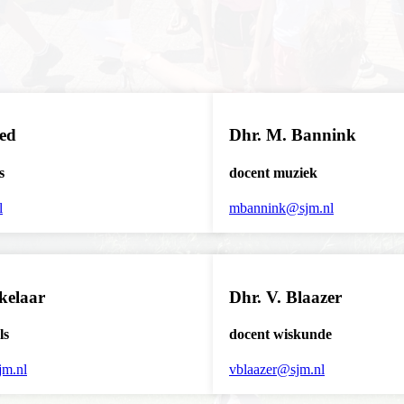
ed
Dhr. M. Bannink
s
docent muziek
l
mbannink@sjm.nl
kelaar
Dhr. V. Blaazer
ls
docent wiskunde
jm.nl
vblaazer@sjm.nl