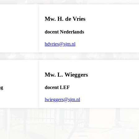
Mw. H. de Vries
docent Nederlands
hdvries@sjm.nl
Mw. L. Wieggers
ng
docent LEF
lwieggers@sjm.nl