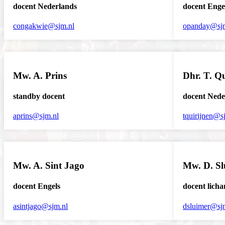
docent Nederlands
docent Enge
congakwie@sjm.nl
opanday@sj
Mw. A. Prins
Dhr. T. Q
standby docent
docent Nede
aprins@sjm.nl
tquirijnen@s
Mw. A. Sint Jago
Mw. D. Sl
docent Engels
docent lich
asintjago@sjm.nl
dsluimer@sj