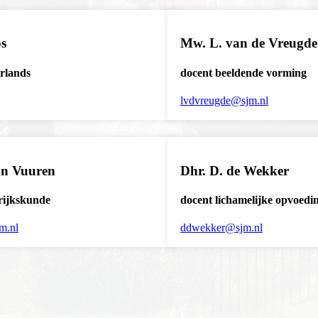
os
Mw. L. van de Vreugde
rlands
docent beeldende vorming
lvdvreugde@sjm.nl
an Vuuren
Dhr. D. de Wekker
rijkskunde
docent lichamelijke opvoedi
m.nl
ddwekker@sjm.nl