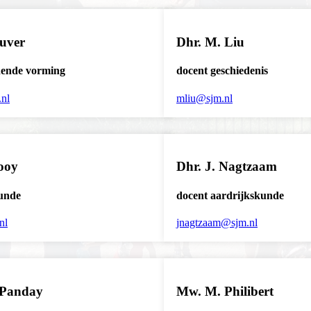
uver
Dhr. M. Liu
dende vorming
docent geschiedenis
nl
mliu@sjm.nl
ooy
Dhr. J. Nagtzaam
unde
docent aardrijkskunde
nl
jnagtzaam@sjm.nl
 Panday
Mw. M. Philibert