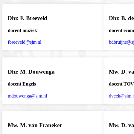
Dhr. F. Breeveld
Dhr. B. de
docent muziek
docent econ
fbreeveld@sjm.nl
bdbruijne@s
Dhr. M. Douwenga
Mw. D. v
docent Engels
docent TOV
mdouwenga@sjm.nl
dveek@sjm.n
Mw. M. van Franeker
Mw. D. v