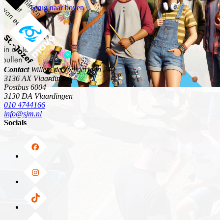
Terug naar boven
Contact
Willem de Zwijgerlaan 240
3136 AX Vlaardingen
Postbus 6004
3130 DA Vlaardingen
010 4744166
info@sjm.nl
Socials