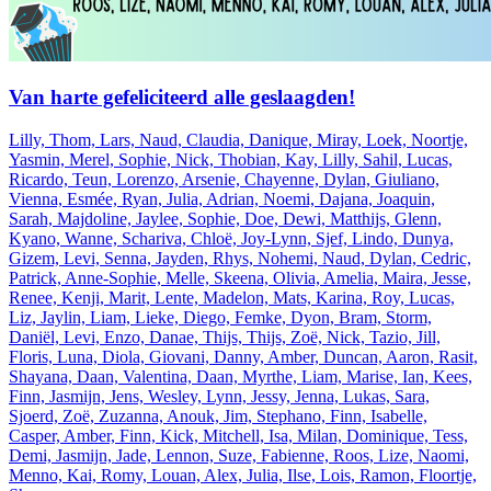
Van harte gefeliciteerd alle geslaagden!
Lilly, Thom, Lars, Naud, Claudia, Danique, Miray, Loek, Noortje,
Yasmin, Merel, Sophie, Nick, Thobian, Kay, Lilly, Sahil, Lucas,
Ricardo, Teun, Lorenzo, Arsenie, Chayenne, Dylan, Giuliano,
Vienna, Esmée, Ryan, Julia, Adrian, Noemi, Dajana, Joaquin,
Sarah, Majdoline, Jaylee, Sophie, Doe, Dewi, Matthijs, Glenn,
Kyano, Wanne, Schariva, Chloë, Joy-Lynn, Sjef, Lindo, Dunya,
Gizem, Levi, Senna, Jayden, Rhys, Nohemi, Naud, Dylan, Cedric,
Patrick, Anne-Sophie, Melle, Skeena, Olivia, Amelia, Maira, Jesse,
Renee, Kenji, Marit, Lente, Madelon, Mats, Karina, Roy, Lucas,
Liz, Jaylin, Liam, Lieke, Diego, Femke, Dyon, Bram, Storm,
Daniël, Levi, Enzo, Danae, Thijs, Thijs, Zoë, Nick, Tazio, Jill,
Floris, Luna, Diola, Giovani, Danny, Amber, Duncan, Aaron, Rasit,
Shayana, Daan, Valentina, Daan, Myrthe, Liam, Marise, Ian, Kees,
Finn, Jasmijn, Jens, Wesley, Lynn, Jessy, Jenna, Lukas, Sara,
Sjoerd, Zoë, Zuzanna, Anouk, Jim, Stephano, Finn, Isabelle,
Casper, Amber, Finn, Kick, Mitchell, Isa, Milan, Dominique, Tess,
Demi, Jasmijn, Jade, Lennon, Suze, Fabienne, Roos, Lize, Naomi,
Menno, Kai, Romy, Louan, Alex, Julia, Ilse, Lois, Ramon, Floortje,