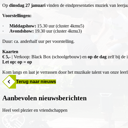
Op
dinsdag 27 januari
vinden de eindpresentaties muziek van leerjaa
Voorstellingen:
·
Middagshow:
15.30 uur (cluster 4kmu5)
·
Avondshow:
19.30 uur (cluster 4kmu3)
Duur: ca. anderhalf uur per voorstelling.
Kaarten
€ 5,-
| Verkoop: Black Box (schoolgebouw) en
op de dag
zelf bij de
Let op: op = op
Kom langs en laat je verrassen door het muzikale talent van onze leer
Terug naar nieuws
Aanbevolen nieuwsberichten
Heel veel plezier en vriendschappen