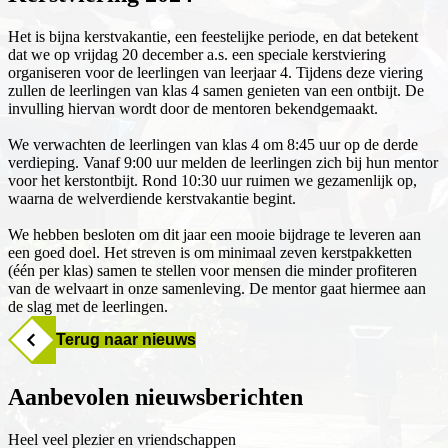
Het is bijna kerstvakantie, een feestelijke periode, en dat betekent
dat we op vrijdag 20 december a.s. een speciale kerstviering
organiseren voor de leerlingen van leerjaar 4. Tijdens deze viering
zullen de leerlingen van klas 4 samen genieten van een ontbijt. De
invulling hiervan wordt door de mentoren bekendgemaakt.
We verwachten de leerlingen van klas 4 om 8:45 uur op de derde
verdieping. Vanaf 9:00 uur melden de leerlingen zich bij hun mentor
voor het kerstontbijt. Rond 10:30 uur ruimen we gezamenlijk op,
waarna de welverdiende kerstvakantie begint.
We hebben besloten om dit jaar een mooie bijdrage te leveren aan
een goed doel. Het streven is om minimaal zeven kerstpakketten
(één per klas) samen te stellen voor mensen die minder profiteren
van de welvaart in onze samenleving. De mentor gaat hiermee aan
de slag met de leerlingen.
Terug naar nieuws
Aanbevolen nieuwsberichten
Heel veel plezier en vriendschappen